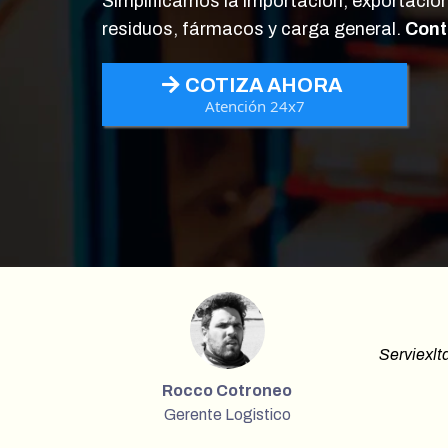
Simplificamos la importación, exportación
residuos, fármacos y carga general.
Cont
COTIZA AHORA
Atención 24x7
Serviexlt
Rocco Cotroneo
Gerente Logistico