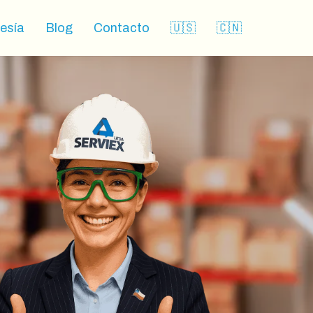
esía
Blog
Contacto
🇺🇸
🇨🇳