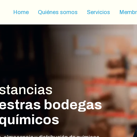
Home
Quiénes somos
Servicios
Membr
stancias
estras bodegas
 químicos