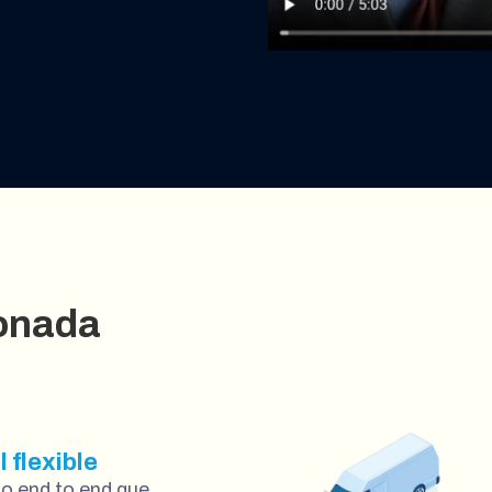
ionada
 flexible
o end to end que