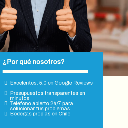
¿Por qué nosotros?
Excelentes: 5.0 en Google Reviews
Presupuestos transparentes en
minutos
Teléfono abierto 24/7 para
solucionar tus problemas
Bodegas propias en Chile