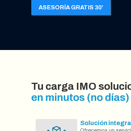
ASESORÍA GRATIS 30’
Tu carga IMO soluc
en minutos (no días)
Solución integral
Ofrecemos un servici