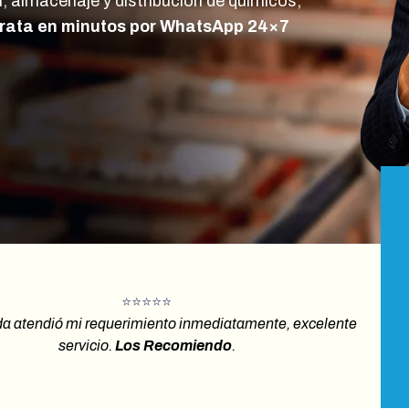
, almacenaje y distribución de químicos,
rata en minutos por WhatsApp 24×7
⭐️⭐️⭐️⭐️⭐️
da atendió mi requerimiento inmediatamente, excelente
servicio.
Los Recomiendo
.